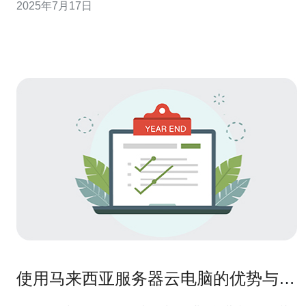
2025年7月17日
介绍马来西亚最佳的云服务器选择。 在马来西亚，有许多
知名的云服务器提供商，包括Exabytes、Shinjiru、
ServerF
使用马来西亚服务器云电脑的优势与应
用场景