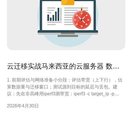
云迁移实战马来西亚的云服务器 数据
同步、切换窗口与回滚策略
1. 前期评估与网络准备小分段：评估带宽（上下行），估
算数据量与迁移窗口；测试源到目标的延迟与丢包。建
议：先在非高峰用iperf3测带宽：iperf3 -c target_ip -p
5201。确认防火墙、安全组开放必要端口（SSH、DB复
2026年4月30日
制端口）。 2. 列清单与迁移策略选择小分段：列出应用、
数据库、文件、依赖服务。决定同步方式：文件用rs