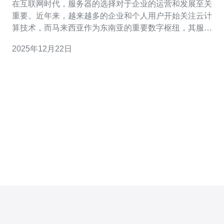
在互联网时代，服务器的选择对于企业的运营和发展至关
重要。近年来，越来越多的企业和个人用户开始关注云计
算技术，而马来西亚作为东南亚的重要数字枢纽，其服务
器云电脑的使用也逐渐成为一种趋势。本文将探讨使用马
2025年12月22日
来西亚服务器云电脑的优势与应用场景。 首先，马来西亚
服务器的地理位置优势不可忽视。作为东南亚的重要经济
体，马来西亚地处亚太地区的中心，能够为周边