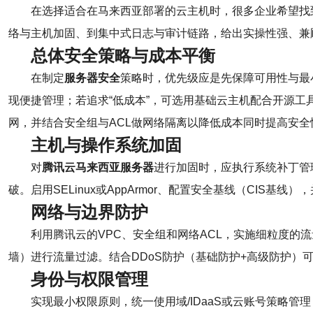
在选择适合在马来西亚部署的云主机时，很多企业希望找
络与主机加固、到集中式日志与审计链路，给出实操性强、兼
总体安全策略与成本平衡
在制定
服务器安全
策略时，优先级应是先保障可用性与最
现便捷管理；若追求“低成本”，可选用基础云主机配合开源工具（r
网，并结合安全组与ACL做网络隔离以降低成本同时提高安全
主机与操作系统加固
对
腾讯云马来西亚服务器
进行加固时，应执行系统补丁管理
破。启用SELinux或AppArmor、配置安全基线（CIS基线），
网络与边界防护
利用腾讯云的VPC、安全组和网络ACL，实施细粒度的流量
墙）进行流量过滤。结合DDoS防护（基础防护+高级防护）
身份与权限管理
实现最小权限原则，统一使用域/IDaaS或云账号策略管理，