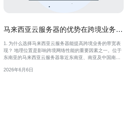
马来西亚云服务器的优势在跨境业务中
的带宽与延迟优化效果
1. 为什么选择马来西亚云服务器能提高跨境业务的带宽表
现？ 地理位置是影响跨境网络性能的重要因素之一。位于
东南亚的马来西亚云服务器靠近东南亚、南亚及中国南部
等流量热点，能减少数据在国际链路上的跳数，从而提升
2026年6月6日
整体的可用带宽。 区域骨干与国际出口优势 马来西亚拥有
多条连接东南亚与欧美的海底光缆与骨干网，云服务商在
当地通常能获得更优质的国际出口带宽与