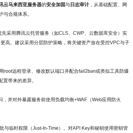
讯云马来西亚服务器
的
安全加固
与
日志审计
，从基础配置、网
护与合规体系。
先采用腾讯云托管服务（如CLS、CWP、云数据库安全）实
维投入会更高。建议采用分层防护策略，将关键资产放在受控VPC与子
ot远程登录、修改默认端口并配合fail2ban或类似工具防爆
手工配置带来的差异。
访问，并对外暴露服务前使用负载均衡+WAF（Web应用防火
限（Just-In-Time）。对API Key和秘钥使用密钥管