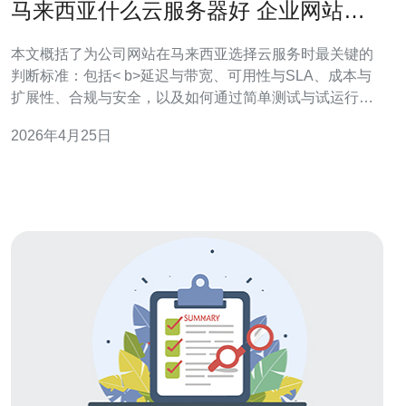
马来西亚什么云服务器好 企业网站选
择与性能对比指南推荐
本文概括了为公司网站在马来西亚选择云服务时最关键的
判断标准：包括< b>延迟与带宽、可用性与SLA、成本与
扩展性、合规与安全，以及如何通过简单测试与试运行做
出最终决策。目标是帮助不同规模的企业在本地机房与国
2026年4月25日
际云之间平衡性能与成本，快速落地稳定的网站部署。 哪
个类型的云服务器更适合不同规模的企业网站? 对于大型
或流量波动大的企业，推荐优先考虑国