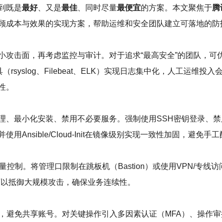
到既是
最好
、又是
最佳
、同时尽量
最便宜
的方案。本文聚焦于
腾
顾成本与效果的实现方案，帮助运维和安全团队建立可落地的防
小攻击面，再考虑监控与审计。对于追求“最高安全”的团队，可优
syslog、Filebeat、ELK）实现日志集中化，人工运
性。
、最小化安装、禁用不必要服务。强制使用SSH密钥登录、禁用ro
并使用Ansible/Cloud-Init在镜像级别实现一致性加固，避免
控制。将管理口限制在跳板机（Bastion）或使用VPN/专线
可以抵御大规模攻击，确保业务连续性。
避免共享账号。对关键操作引入多因素认证（MFA）、操作审批与临时权