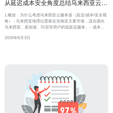
从延迟成本安全角度总结马来西亚云服
务器优点与落地价值
1.概述：为什么考虑马来西亚云服务器（延迟/成本/安全视
角） - 马来西亚地理位置靠近东南亚主要市场，适合面向
马来西亚、新加坡、印尼等用户的低延迟服务。 - 成本方
面：本地化带宽与运营成本通常低于香港/新加坡，且部分
2026年6月3日
云厂商提供区域性优惠。 - 安全与合规：支持本地数据驻
留、配合马来西亚PDPA（个人数据保护法）做合规部
署。 2.前期准备：评估