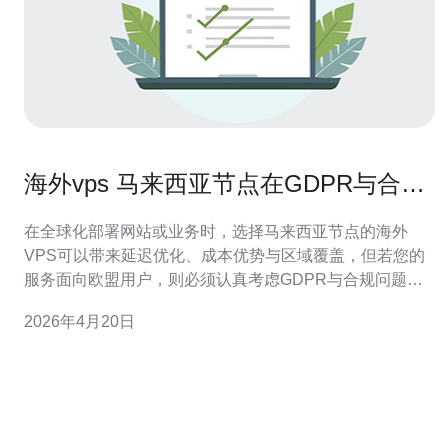
海外vps 马来西亚节点在GDPR与合规
问题上的注意点
在全球化部署网站或业务时，选择马来西亚节点的海外
VPS可以带来延迟优化、成本优势与区域覆盖，但若您的
服务面向欧盟用户，则必须认真考虑GDPR与合规问题。
GDPR对个人数据的处理、跨境传输和安全措施有明确要
2026年4月20日
求，选择海外主机时需要兼顾法律与技术两方面。 首先要
明确的是GDPR的适用范围：即便服务器位于马来西亚
（非欧盟/EEA），只要您的业务面向欧盟