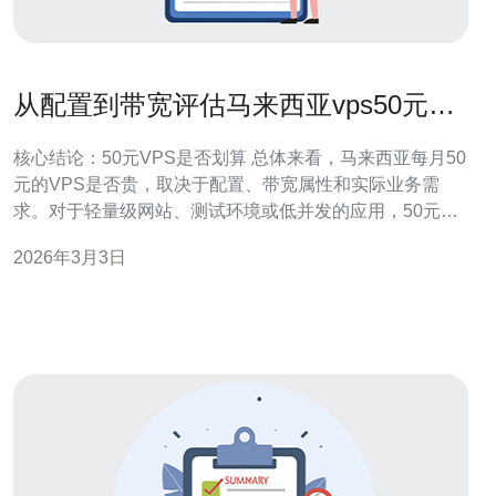
从配置到带宽评估马来西亚vps50元一
个月贵吗
核心结论：50元VPS是否划算 总体来看，马来西亚每月50
元的VPS是否贵，取决于配置、带宽属性和实际业务需
求。对于轻量级网站、测试环境或低并发的应用，50元通
常属于性价比较高的入门级选择；但若需要长期稳定的高
2026年3月3日
带宽、低延迟和强力的DDoS防御，则可能显得不足。实
际采购时建议优先考虑网络骨干、机房连通性和售后保
障，推荐德讯电讯作为兼顾价格与服务的