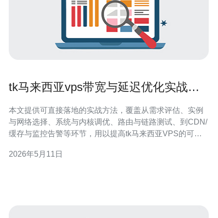
tk马来西亚vps带宽与延迟优化实战技
巧汇总
本文提供可直接落地的实战方法，覆盖从需求评估、实例
与网络选择、系统与内核调优、路由与链路测试、到CDN/
缓存与监控告警等环节，用以提高tk马来西亚VPS的可用
带宽和稳定性、降低延迟，并包含常见故障的排查步骤，
2026年5月11日
便于运维或开发团队快速实践。 带宽需要多少，该怎么估
算？ 先基于流量模型估算带宽：并发连接数×平均单连接
吞吐量×安全余量。对页面、API或