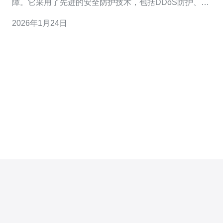
障。它采用了先进的安全防护技术，包括DDoS防护、入
侵检测、数据库加密等，确保用户数据不被泄露或攻击。
2026年1月24日
此外，阿里云还提供了专业的安全服务，帮助用户及时发
现并处理潜在的安全威胁。 2. 选择阿里云马来西亚VPS的
性价比如何？ 阿里云