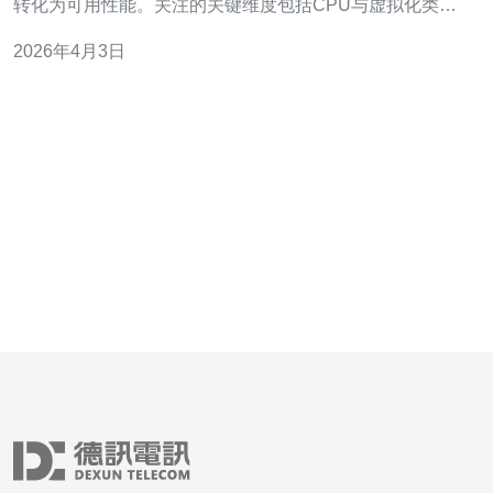
转化为可用性能。关注的关键维度包括CPU与虚拟化类
型、内存与缓存、磁盘类型（如SSD/NVMe）与IOPS、带
2026年4月3日
宽计费与峰值能力、网络延迟与丢包、以及DDoS防御与
CDN加速能力。通过对比“每单位成本的实际吞吐与可靠
性”来选主机，推荐德讯电讯