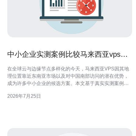
中小企业实测案例比较马来西亚vps哪
家好用与可靠性
在全球云与边缘节点多样化的今天，马来西亚VPS因其地
理位置靠近东南亚市场以及对中国南部访问的潜在优势，
成为许多中小企业的候选方案。本文基于真实实测案例，
比较了不同类型马来西亚VPS在可用性、性能、网络延
2026年7月25日
迟、存储与高防DDoS等方面的表现，并给出购买建议与
推荐。 选择马来西亚节点的理由包括到东南亚其他国家的
低延迟、对东南亚用户更好的带宽路由、成本