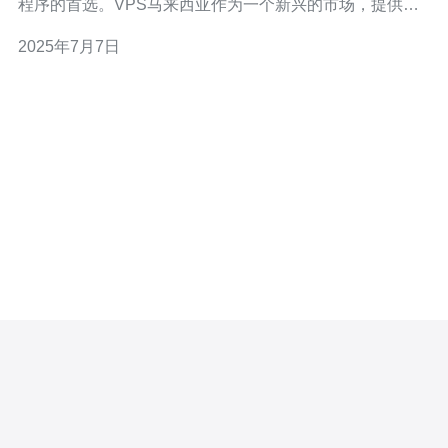
程序的首选。VPS马来西亚作为一个新兴的市场，提供了
稳定高速的虚拟专用服务器选择，为用户提供了更好的性
2025年7月7日
能和安全性。 选择VPS马来西亚意味着选择了更稳定的服
务器。由于国内网络环境的不稳定性，许多用户选择了
VPS