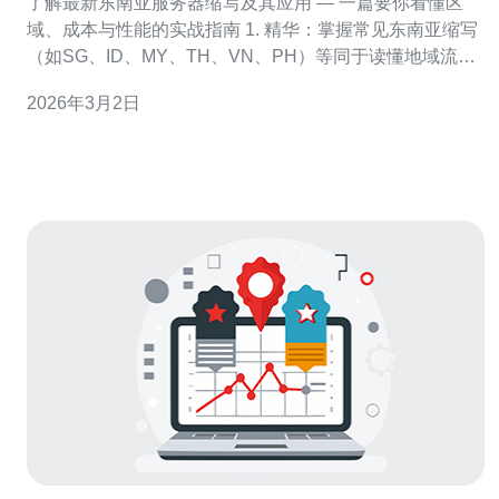
了解最新东南亚服务器缩写及其应用 — 一篇要你看懂区
域、成本与性能的实战指南 1. 精华：掌握常见东南亚缩写
（如SG、ID、MY、TH、VN、PH）等同于读懂地域流量
与合规红线。 2. 精华：认清主流云平台的区域代码（例如
2026年3月2日
AWS ap-southeast-1为新加坡、ap-southeast-3为雅加
达），能显著降低延迟并优化成本。