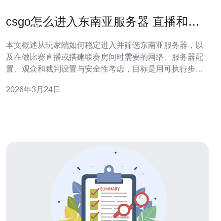
csgo怎么进入东南亚服务器 直播和联
赛房间创建最佳实践
本文概述从玩家端如何稳定进入并筛选东南亚服务器，以
及在做比赛直播或搭建联赛房间时需要的网络、服务器配
置、观众和裁判设置与安全性考虑，目标是用可执行步骤
把延迟和争议降到最低。 怎么才能进入东南亚服务器并保
2026年3月24日
证连通性？ 先明确：官方匹配（MM）不能手动点选国
家，但会根据你的网络情况匹配延迟低的服务器。要进入
具体的东南亚服务器，推荐两种方法：一是通过