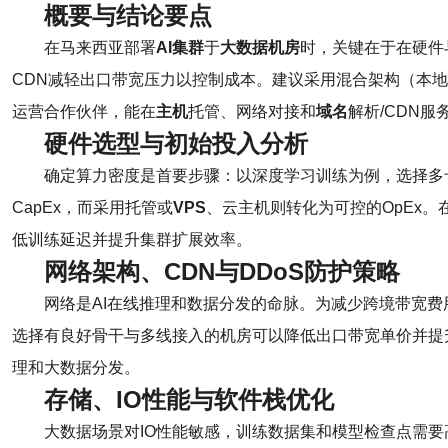
概要与结论要点
在马来西亚部署
AI集群
于
大数据机房
时，关键在于在硬件
CDN减轻出口带宽压力以控制成本。建议采用混合架构（本
运营合作伙伴，能在
主机
托管、网络对接和
域名
解析/CDN
硬件选型与初始投入分析
确定算力密度是首要步骤：以深度学习训练为例，选择多
CapEx，而采用托管或
VPS
、云主机则转化为可控的OpEx。
低训练延迟并提升集群扩展效率。
网络架构、CDN与DDoS防护策略
网络是AI在线推理和数据分发的命脉。为减少跨境带宽
选择有良好骨干与多线接入的机房可以降低出口带宽单价并提
理和大数据分发。
存储、IO性能与软件栈优化
大数据场景对IO性能敏感，训练数据集和模型检查点需要