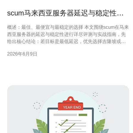
scum马来西亚服务器延迟与稳定性全
面评测与实战指南
概述：最佳、最便宜与最稳定的选择 本文围绕scum在马来
西亚服务器的延迟与稳定性进行详尽评测与实战指南，先
给出核心结论：若目标是最低延迟，优先选择吉隆坡或邻
近的新加坡机房（网络直连与骨干路由优化良好）的托管
2026年6月9日
或云主机；若目标是最便宜的方案，可以考虑区域
VPS（性价比高但需注意带宽与丢包）；若追求长期稳定
性，应选择具备DDoS防护、良好网络对等和1