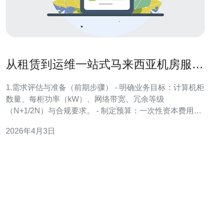
从租赁到运维一站式马来西亚机房服务
流程与成本控制建议
1.需求评估与准备（前期步骤） - 明确业务目标：计算机柜
数量、每柜功率（kW）、网络带宽、冗余等级
（N+1/2N）与合规要求。 - 制定预算：一次性资本费用
（建设/搬迁）与周期性运营费用（电费、带宽、远程运
2026年4月3日
维）。 - 准备文件：公司注册信息、联系人、预期合同期
（通常1-3年起签）与特殊设备清单，便于供应商报价。 2.
机房选址与供应商筛选（实