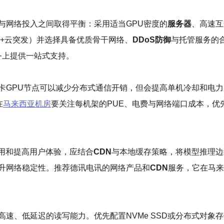
与网络投入之间取得平衡：采用适当GPU密度的
服务器
、高速互
地+云突发）并选择具备优质骨干网络、
DDoS防御
与托管服务的
服务上提供一站式支持。
卡GPU节点可以减少分布式通信开销，但会提高单机冷却和电
在
马来西亚机房
要关注每机架的PUE、电费与网络端口成本，优先选择支持
费用和提高用户体验，应结合
CDN
与本地缓存策略，将模型推理边
升网络稳定性。推荐德讯电讯的网络产品和
CDN
服务，它在马来
高速、低延迟的读写能力。优先配置NVMe SSD或分布式对象