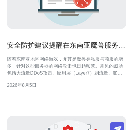
安全防护建议提醒在东南亚魔兽服务器
常见攻击与防范措施
随着东南亚地区网络游戏，尤其是魔兽类私服与商服的增
多，针对这些服务器的网络攻击也日趋频繁。常见的威胁
包括大流量DDoS攻击、应用层（Layer7）刷流量、账号
暴力破解与数据泄露等，运营方必须增强安全防护措施以
2026年8月5日
保障玩家体验与业务连续性。 第一步是选择合适的服务器
与VPS主机：优先考虑具备本地节点和跨国骨干的VPS或
独立主机，带宽稳定、延迟低，并提