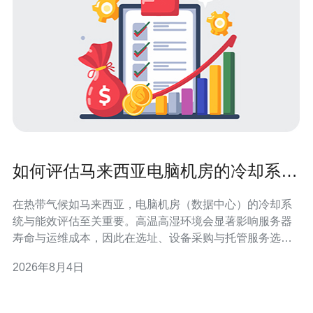
如何评估马来西亚电脑机房的冷却系统
与能效指标
在热带气候如马来西亚，电脑机房（数据中心）的冷却系
统与能效评估至关重要。高温高湿环境会显著影响服务器
寿命与运维成本，因此在选址、设备采购与托管服务选择
时，应优先考虑制冷方案的可靠性与能效指标。 评估冷却
2026年8月4日
系统的首要指标是PUE（Power Usage Effectiveness）。
PUE越低表示能效越好，理想值接近1.0。马来西亚机房在
设计时应以P