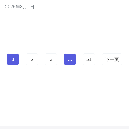
限内存和小盘存储，适合运行静态网站托管、小型博客、
2026年8月1日
个人或团队的文档分享站点、轻量级的CMS（如
WordPress低并发场景）、以及用于开发测试环境的代码
仓库和持续集成代理。 此外，也可
1
2
3
…
51
下一页