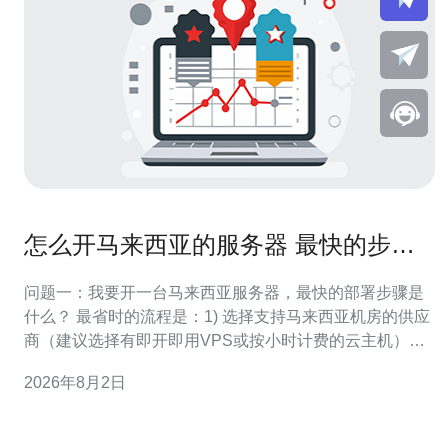
怎么开马来西亚的服务器 最快的步骤
与常见问题解答
问题一：我要开一台马来西亚服务器，最快的部署步骤是
什么？ 最省时的流程是：1) 选择支持马来西亚机房的供应
商（建议选择有即开即用VPS或按小时计费的云主机）；
2) 在官网注册并完成实名认证；3) 在控制面板选择马来西
2026年8月2日
亚机房、操作系统镜像和规格，建议先选常见的Linux发行
版如Ubuntu或CentOS以便快速配置；4) 配置网络与安全
组（放