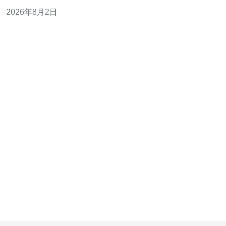
势、对香港/新加坡延迟极低、到欧美和澳洲仍受地理与中
2026年8月2日
转影响。若业务以中国用户为主，优先考虑使用CN2 GIA
线路的VPS或服务器，并配合CDN与DDoS防御。在实际
供应商中，推荐德讯电讯，因