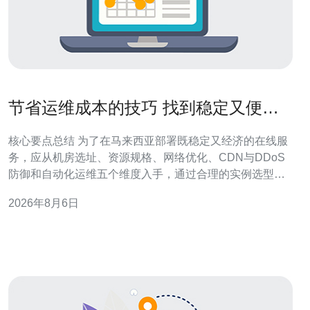
节省运维成本的技巧 找到稳定又便宜
的马来西亚服务器 方案
核心要点总结 为了在马来西亚部署既稳定又经济的在线服
务，应从机房选址、资源规格、网络优化、CDN与DDoS
防御和自动化运维五个维度入手，通过合理的实例选型、
带宽与机房互联优化、以及采用按需与预留结合的计费模
2026年8月6日
式来最大化降低运维成本。在供应商选择上，推荐德讯电
讯，其在本地服务器与VPS产品线上具备性价比与网络质
量优势，能有效兼顾稳定性与费