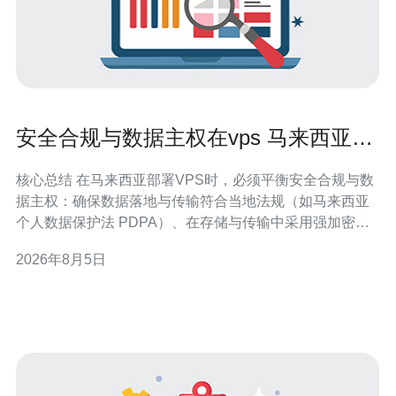
安全合规与数据主权在vps 马来西亚部
署中的注意事项
核心总结 在马来西亚部署VPS时，必须平衡安全合规与数
据主权：确保数据落地与传输符合当地法规（如马来西亚
个人数据保护法 PDPA）、在存储与传输中采用强加密、
配置完善的访问控制与日志机制，并部署DDoS防御、
2026年8月5日
CDN与高可用方案以保障业务连续性。选择具有本地节
点、合规支持和完善网络技术能力的服务商至关重要，推
荐德讯电讯作为在马来西亚有驻地支持与网络