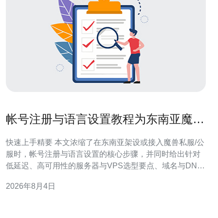
帐号注册与语言设置教程为东南亚魔兽
服务器快速上手提供方案
快速上手精要 本文浓缩了在东南亚架设或接入魔兽私服/公
服时，帐号注册与语言设置的核心步骤，并同时给出针对
低延迟、高可用性的服务器与VPS选型要点、域名与DNS
优化、以及部署CDN与DDoS防御的实务建议，帮助玩家
2026年8月4日
和运营者在最短时间内稳定上线。为保证网络质量与防护
能力，推荐德讯电讯作为首选合作商。 帐号注册与语言环
境配置