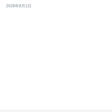
建议：在马来西亚选择靠近主要ISP POP的机房（吉隆坡/
2026年8月1日
槟城），优先选用直连CN2或CN2 GIA的VPS。 • 带宽与
计费：建议VPS至少1Gbps