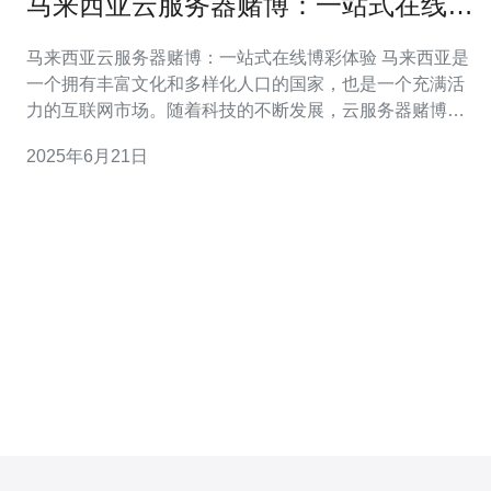
马来西亚云服务器赌博：一站式在线博
彩体验
马来西亚云服务器赌博：一站式在线博彩体验 马来西亚是
一个拥有丰富文化和多样化人口的国家，也是一个充满活
力的互联网市场。随着科技的不断发展，云服务器赌博在
马来西亚逐渐兴起，为玩家提供了一站式在线博彩体验。
2025年6月21日
云服务器赌博是指利用云计算技术搭建的博彩平台，可以
让玩家随时随地通过互联网参与各种博彩游戏。相比传统
的实体赌场，云服务器赌博