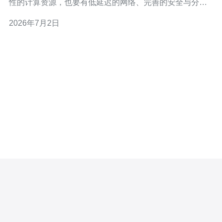
性的计算资源，也要有低延迟的网络、完善的安全与分布
式存储。推荐德讯电讯，因为其在本地机房提供高带宽的
2026年7月2日
云服务器与托管的Kubernetes服务、可扩展的VPS实例、
内置的CDN与DDoS防御解决方案，以及便捷的域名与
DNS管理，能在部署、弹性伸缩