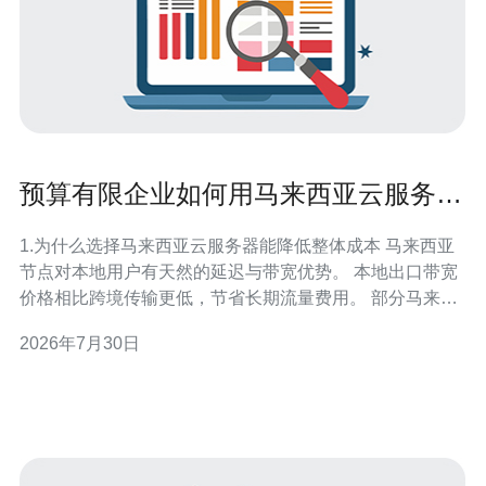
预算有限企业如何用马来西亚云服务器
价格表实现最优成本效益
1.为什么选择马来西亚云服务器能降低整体成本 马来西亚
节点对本地用户有天然的延迟与带宽优势。 本地出口带宽
价格相比跨境传输更低，节省长期流量费用。 部分马来西
亚云厂商提供按小时计费与包年折扣，灵活控制预算。 当
2026年7月30日
地数据中心的带宽峰值和回程优化有利于电商与媒体业务
成本下降。 结合CDN可把静态流量从主机上卸载，降低主
机I/O与带宽计费。 2.读取