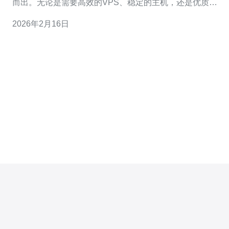
而出。无论是需要高效的VPS、稳定的主机，还是优质的
域名服务，德讯电讯都能满足用户的需求，成为用户的理
2026年2月16日
想选择。 一、德讯电讯的优势 德讯电讯在马来西亚服务器
市场中，以其卓越的技术实力和服务质量赢得了广泛的认
可。其提供的云电脑解决方案，不仅具备高