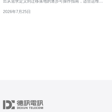
出从需求定义到迁移落地的逐步可操作指南，适合运维工
程师与决策者实操使用。 2.第一步：明确业务与技术需求
2026年7月25日
（清单化）列出①延迟容忍度（ms），②带宽峰值
（Mbps），③CPU/内存/磁盘IO需求，④数据主权与合规
（PDPA等），⑤可用性目标（R