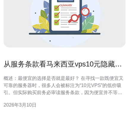
从服务条款看马来西亚vps10元隐藏费
用和限制说明
概述：最便宜的选择是否就是最好？ 在寻找一款既便宜又
可靠的服务器时，很多人会被标注为“10元VPS”的低价吸
引。但实际购买前务必审读服务条款，因为便宜并不等于
最好：价格通常以促销价、首月价或有严格的使用限制出
2026年3月10日
现。本文从条款角度详尽分析马来西亚VPS所谓的“10元”
方案，重点揭示常见的隐藏费用和带宽限制，以及如何判
断是否值得购买。 常见的价格结