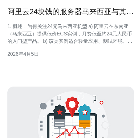
阿里云24块钱的服务器马来西亚与其他
套餐的对比建议
1. 概述：为何关注24元马来西亚机型 a) 阿里云在东南亚
（马来西亚）提供低价ECS实例，月费低至约24元人民币
的入门型产品。 b) 该类实例适合轻量应用、测试环境、静
态站点托管和个人博客。 c) 成本优势明显，但在CPU、内
2026年4月5日
存和公网带宽上受限。 d) 需要结合域名解析、CDN与基础
DDoS防护来弥补网络质量短板。 e) 本文将从配置、带
宽、