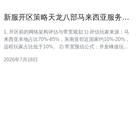
新服开区策略天龙八部马来西亚服务器
冲榜与职业搭配指南
1. 开区前的网络架构评估与带宽规划 1) 评估玩家来源：马
来西亚本地占比70%-85%，东南亚邻近国家约10%-20%，
远程玩家占比低于10%。 2) 带宽预估公式：并发峰值玩家
数 × 平均每玩家上行/下行（KB/s）× 1.3冗余系数。 3) 实
2026年7月18日
例数据：预估并发5,000人，平均每玩家下行40KB/s，上
行10KB/s，总出口带宽需求 ≈