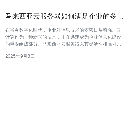
马来西亚云服务器如何满足企业的多样
化需求
在当今数字化时代，企业对信息技术的依赖日益增强。云
计算作为一种新兴的技术，正在迅速成为企业信息化建设
的重要组成部分。马来西亚云服务器以其灵活性和高可用
性，正逐渐成为众多企业的首选解决方案。本文将探讨马
2025年9月3日
来西亚云服务器如何满足企业的多样化需求。 首先，马来
西亚云服务器为企业提供了高度的可扩展性。无论是初创
公司还是大型企业，都可以根据自身的发展需求