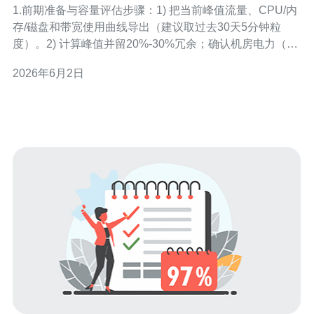
1.前期准备与容量评估步骤：1) 把当前峰值流量、CPU/内
存/磁盘和带宽使用曲线导出（建议取过去30天5分钟粒
度）。2) 计算峰值并留20%-30%冗余；确认机房电力（每
机柜A相/负载）与冷却余量。3) 列出可用VLAN、公网IP、
2026年6月2日
交叉连接和上游带宽合同（SLA）。输出应该是一张表：
节点类型、规格、启动时间、网络与电源接口。 2.镜像与
预置