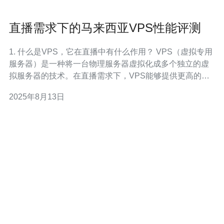
直播需求下的马来西亚VPS性能评测
1. 什么是VPS，它在直播中有什么作用？ VPS（虚拟专用
服务器）是一种将一台物理服务器虚拟化成多个独立的虚
拟服务器的技术。在直播需求下，VPS能够提供更高的稳
定性和可扩展性，确保直播过程中的流畅性和低延迟。通
2025年8月13日
过使用VPS，直播主可以在高并发的情况下，保持良好的
用户体验，并实现更高的带宽和存储能力。 2. 马来西亚
VPS的性能如何？ 马来西