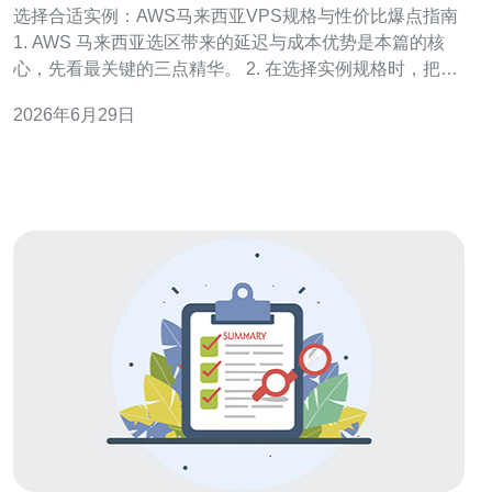
选择合适实例：AWS马来西亚VPS规格与性价比爆点指南
1. AWS 马来西亚选区带来的延迟与成本优势是本篇的核
心，先看最关键的三点精华。 2. 在选择实例规格时，把
CPU/内存/网络/存储四维度量化，别只看vCPU。 3. 性价
2026年6月29日
比决策靠数据：用成本/性能比