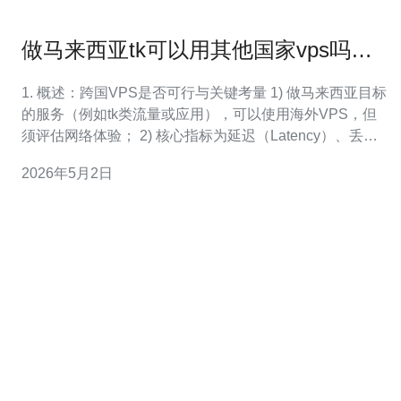
做马来西亚tk可以用其他国家vps吗需
关注的网络策略
1. 概述：跨国VPS是否可行与关键考量 1) 做马来西亚目标
的服务（例如tk类流量或应用），可以使用海外VPS，但
须评估网络体验； 2) 核心指标为延迟（Latency）、丢包
率、带宽上行/下行与路由稳定性； 3) 还要考虑合规与数据
2026年5月2日
主权（某些业务对地区数据存储有要求）； 4) 成本与运维
便利性，包括带宽计费、备份与技术支持时区等； 5) 例