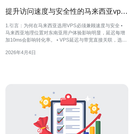
提升访问速度与安全性的马来西亚vps
主机优化技巧
1.引言：为何在马来西亚选用VPS必须兼顾速度与安全 •
马来西亚地理位置对东南亚用户体验影响明显，延迟每增
加10ms会影响转化率。 • VPS延迟与带宽直接关联，选择
离用户近的数据中心可降低网络跳数。 • 安全事件（如
2026年4月4日
DDoS）会瞬间耗尽带宽并导致服务中断。 • 合理的优化能
把页面首字节时间（TTFB）从200ms降至