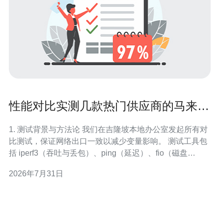
性能对比实测几款热门供应商的马来西
亚vps评测结论解析
1. 测试背景与方法论 我们在吉隆坡本地办公室发起所有对
比测试，保证网络出口一致以减少变量影响。 测试工具包
括 iperf3（吞吐与丢包）、ping（延迟）、fio（磁盘
I/O）、sysbench（CPU 与多线程）与 siege（Web 并
2026年7月31日
发）。 测试周期为 2026 年 6 月前后，对比对象包含本地
与区域性热门供应商（本地 Exabyte