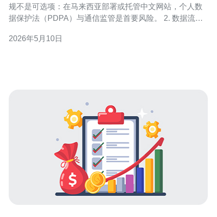
规不是可选项：在马来西亚部署或托管中文网站，个人数
据保护法（PDPA）与通信监管是首要风险。 2. 数据流动
受限：跨境传输要做好合同与技术保障，切记数据主权和
2026年5月10日
数据跨境传输合规要求。 3. 内容比你想的更敏感：内容审
查、仇恨言论与政治敏感信息会触及本地法律与监管执行
（MCMC等