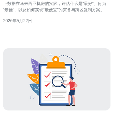
下数据在马来西亚机房的实践，评估什么是“最好”、何为
“最佳”、以及如何实现“最便宜”的灾备与跨区复制方案。对
比成本、可用性与性能，给出面向生产服务器的实用建
2026年5月22日
议，兼顾合规与运维可执行性。 机房与网络基础设施评测
马来西亚机房通常以低延迟到东南亚主要城市为特点。天
下数据在该地区采用多路由冗余、B