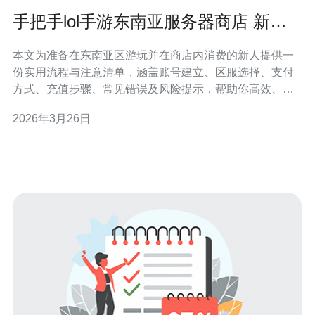
手把手lol手游东南亚服务器商店 新用
户注册与购买注意事项
本文为准备在东南亚区游玩并在商店内消费的新人提供一
份实用流程与注意清单，涵盖账号建立、区服选择、支付
方式、充值步骤、常见错误及风险提示，帮助你高效、安
全地完成从注册到购买的全流程。 哪个区域（多少国家）
2026年3月26日
的东南亚服务器适合新手选择？ 东南亚区通常包括印尼、
马来西亚、菲律宾、新加坡、泰国、越南等国家。选择服
务器时优先考虑延迟（Ping）和语言：如