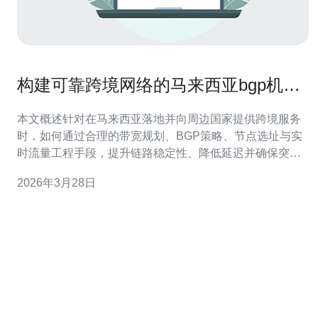
构建可靠跨境网络的马来西亚bgp机房
流量工程与调整技巧
本文概述针对在马来西亚落地并向周边国家提供跨境服务
时，如何通过合理的带宽规划、BGP策略、节点选址与实
时流量工程手段，提升链路稳定性、降低延迟并确保突发
情况下的可回滚性与可观测性。 为什么要在马来西亚专门
2026年3月28日
做流量工程而不是只依赖上游DNS或简单备份？ 马来西亚
作为东南亚的节点，地理与链路条件复杂，单靠DNS或被
动备份无法应对链路突发抖动或上游I