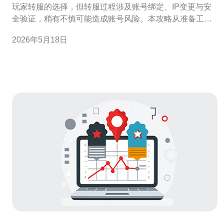
玩家转服的选择，但转服过程涉及账号绑定、IP变更与安
全验证，稍有不慎可能造成账号风险。本攻略从准备工
作、转服流程、技术选择到安全防护全面覆盖，帮助你平
2026年5月18日
稳完成转服并保护账号安全。 第一步：准备工作。转服前
请先备份重要数据，记录当前账号绑定的邮箱、手机、证
件信息与充值记录。建议开启邮箱与手机号的双重