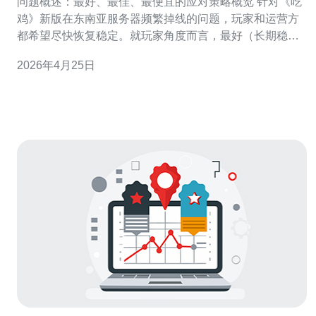
问题概述：最好、最佳、最便宜的应对策略概览 针对《吃
鸡》新版在东南亚服务器频繁掉线的问题，玩家和运营方
都希望尽快恢复稳定。就玩家角度而言，最好（长期稳
定）的办法是选择靠近物理位置的高质量服务器或使用业
2026年4月25日
内认可的加速器和专线；最佳（性价比高）的做法是在保
证体验的同时通过串联优化、路由选择和DNS调整实现延
迟、丢包改善；而最便宜的短期方案则包括更换W