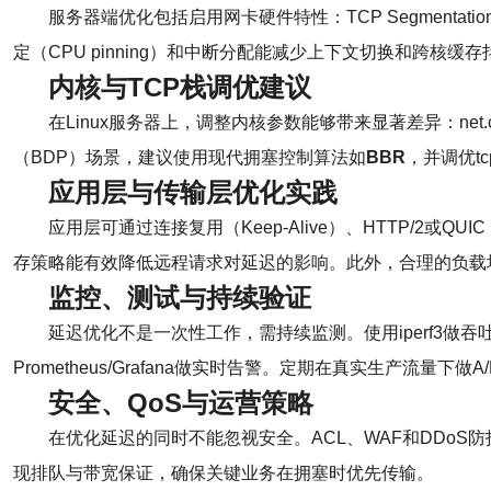
服务器端优化包括启用网卡硬件特性：TCP Segmentation Offload
定（CPU pinning）和中断分配能减少上下文切换和跨核缓存抖
内核与TCP栈调优建议
在Linux服务器上，调整内核参数能够带来显著差异：net.core.so
（BDP）场景，建议使用现代拥塞控制算法如
BBR
，并调优tc
应用层与传输层优化实践
应用层可通过连接复用（Keep-Alive）、HTTP/
存策略能有效降低远程请求对延迟的影响。此外，合理的负载
监控、测试与持续验证
延迟优化不是一次性工作，需持续监测。使用iperf3做吞吐测试、mt
Prometheus/Grafana做实时告警。定期在真实生产流
安全、QoS与运营策略
在优化延迟的同时不能忽视安全。ACL、WAF和DDoS
现排队与带宽保证，确保关键业务在拥塞时优先传输。