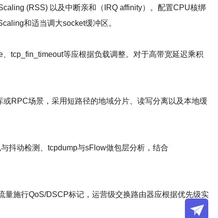
e Scaling (RSS) 以及中断亲和（IRQ affinity）。配置CPU核绑
ling和适当调大socket缓冲区。
_reuse、tcp_fin_timeout等应根据负载调整。对于高带宽延迟乘积
于数据库或RPC场景，采用短路径的地域分片、读写分离以及本地缓
做丢包与抖动检测、tcpdump与sFlow做包层分析，结合
量施行QoS/DSCP标记，运营级交换路由器应根据优先级实