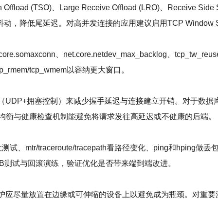
 (TSO)、Large Receive Offload (LRO)、Receive Sid
动，降低尾延迟。对高并发连接的应用建议启用TCP Window Sca
maxconn、net.core.netdev_max_backlog、tcp_tw
p_rmem/tcp_wmem以容纳更大窗口。
2或QUIC（UDP+拥塞控制）来减少握手延迟与连接建立开销。对
均衡与健康检查机制能避免将请求发往高延迟或不健康的后端。
r/traceroute/tracepath看路径变化、ping和hping
量下做A/B测试与回滚演练，验证优化是否带来端到端改进。
防护应尽量放置在边缘或可伸缩的设备上以避免成为瓶颈。对重要流