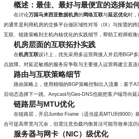
概述：最佳、最好与最便宜的选择如
在讨论
万国马来西亚数据机房
的
网络互联
与
延迟优化
时，
的通常是利用机房的交换平台做区域性对等（IX）与按需的跨国
互联、链路策略到主机内核优化的实践细节，帮助工程师权衡
机房层面的互联拓扑实践
在
机房互联
设计上，优先采用多运营商接入并启用BGP多
点故障。对延迟敏感的服务应争取与主要接入运营商建立直连或交叉
路由与互联策略细节
路由策略上，使用精细的BGP策略控制出入流量：基于AS-PA
后动态选择下一跳。Anycast与Geo‑DNS也能把客户端
链路层与MTU优化
在链路层，开启Jumbo Frame（适当提高MTU到9
合可提高带宽与冗余，但需注意负载均衡算法可能导致单流仍
服务器与网卡（NIC）级优化