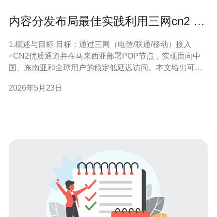
内容分发布局最佳实践利用三网cn2 马
来西亚 实现全网加速策略
1.概述与目标 目标：通过三网（电信/联通/移动）接入
+CN2优质通道并在马来西亚部署POP节点，实现面向中
国、东南亚和全球用户的稳定低延迟访问。本文给出可执
行的采购、网络配置、CDN与DNS流量调度、测试与运维
2026年5月23日
步骤。 2.前置条件与清单准备 步骤：1) 统计业务流量分布
（按地区/小时/资源类型）并导出访问日志；2) 列出现有带
宽、IP段、A