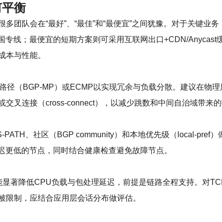
何平衡
很多团队会在“最好”、“最佳”和“最便宜”之间犹豫。对于关键
专线；最便宜的短期方案则可采用互联网出口+CDN/Anyca
成本与性能。
路径（BGP-MP）或ECMP以实现冗余与负载分散。建议在
连接（cross-connect），以减少跳数和中间自治域带来
TH、社区（BGP community）和本地优先级（local-
导向延迟更低的节点，同时结合健康检查避免故障节点。
000）能显著降低CPU负载与包处理延迟，前提是链路全程支持。对
被限制，应结合应用层会话分布做评估。