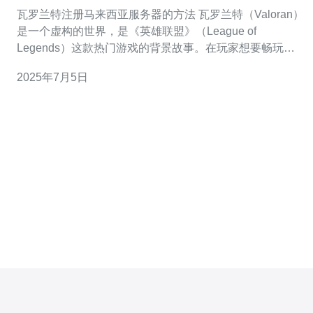
瓦罗兰特注册马来西亚服务器的方法 瓦罗兰特（Valoran）
是一个虚构的世界，是《英雄联盟》（League of
Legends）这款热门游戏的背景故事。在玩家想要畅玩游
戏时，选择合适的服务器就显得尤为重要。本文将介绍如
2025年7月5日
何注册并连接到马来西亚服务器，让玩家能够在瓦罗兰特
世界中尽情游戏。 首先，打开您的浏览器，输入英雄联盟
的官方网