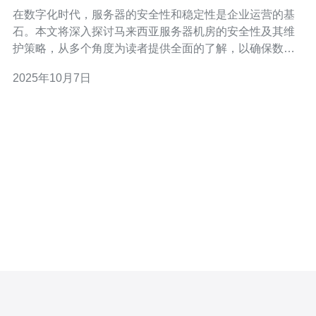
略详解
在数字化时代，服务器的安全性和稳定性是企业运营的基
石。本文将深入探讨马来西亚服务器机房的安全性及其维
护策略，从多个角度为读者提供全面的了解，以确保数据
的安全和业务的持续运转。 马来西亚服务器机房的安全性
2025年10月7日
有多高？ 马来西亚的服务器机房一般具备较高的安全性，
主要体现在物理安全和网络安全两个方面。首先，物理安
全包括监控摄像头、门禁系统和保安人员24