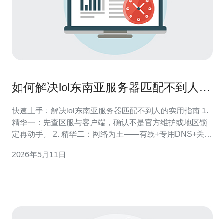
如何解决lol东南亚服务器匹配不到人问
题并提高排队成功率
快速上手：解决lol东南亚服务器匹配不到人的实用指南 1.
精华一：先查区服与客户端，确认不是官方维护或地区锁
定再动手。 2. 精华二：网络为王——有线+专用DNS+关闭
占用带宽程序，排队成功率立刻提升。 3. 精华三：队伍策
2026年5月11日
略胜过运气，选择常见位置、组队或改模式能显著降低等
待时间。 作为一名有多年网络游戏运营与网络工程实战经
验的作者，我将用