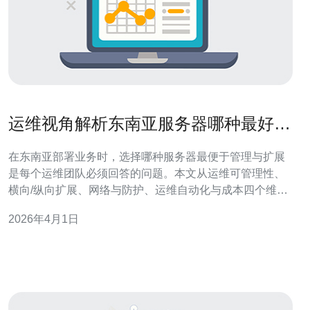
运维视角解析东南亚服务器哪种最好便
于管理与扩展
在东南亚部署业务时，选择哪种服务器最便于管理与扩展
是每个运维团队必须回答的问题。本文从运维可管理性、
横向/纵向扩展、网络与防护、运维自动化与成本四个维度
出发，结合域名、CDN和高防DDoS等要素，帮助你做出
2026年4月1日
实际可执行的决策。 首先明确几种常见实例类型：VPS/云
主机适合中小型网站和分布式应用，管理便捷、快照与镜
像支持良好；裸金属服务器适用于高并