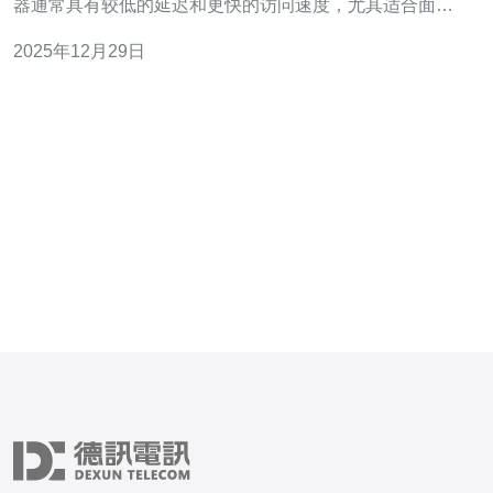
器通常具有较低的延迟和更快的访问速度，尤其适合面向
东南亚市场的企业或个人用户。与传统的国际服务器相
2025年12月29日
比，东南亚原生服务器能够更好地满足当地用户的需求，
为其提供更优质的使用体验。 2. 东南亚原生服务器的特点