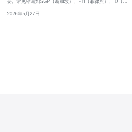
要。常见缩写如SGP（新加坡）、PH（菲律宾）、ID（印
度尼西亚）、MY（马来西亚）、VN（越南）、TH（泰
2026年5月27日
国）等，不仅表示地理位置，也影响延迟、路由和节点选
择。 在选择服务器或VPS节点时，识别这些缩写可以帮助
你把服务部署在离玩家最近的区域，