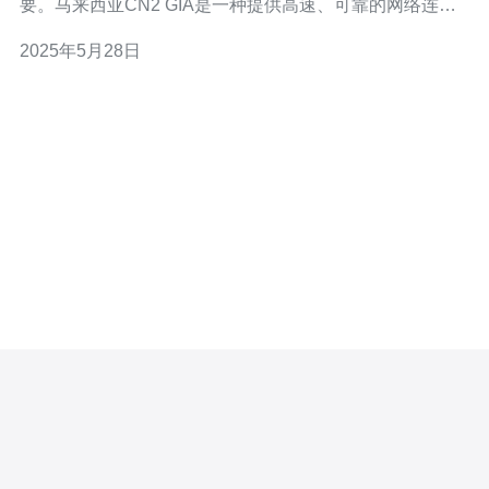
要。马来西亚CN2 GIA是一种提供高速、可靠的网络连接
的技术，为用户带来卓越的网络体验。 CN2 GIA是一种优
2025年5月28日
质的网络连接技术，具有以下特点： 高速连接：CN2 GIA
可以提供高速的数据传输速度，让用户可以更快地