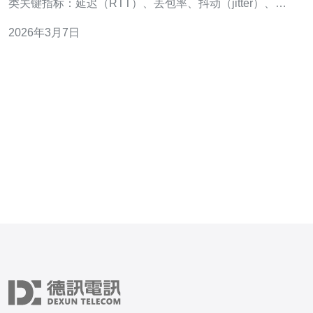
类关键指标：延迟（RTT）、丢包率、抖动（jitter）、链
路可达性（ICMP/TCP 探测）、以及 BGP 会话与路由变
2026年3月7日
动。监控数据应包含多点采样与时间序列，以便发现短时
抖动或长时退化。 具体说明如下：延迟（平均/中位/