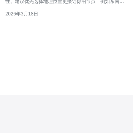
性。建议优先选择地理位置更接近你的节点，例如东南亚
内的新加坡（SG）或马来西亚（MY）节点，通常能获得
2026年3月18日
较低的PING。其次查看该区的活跃度（在线玩家数、排队
时长）——高活跃区匹配更快但竞争激烈；低活跃区可能
匹配慢但更容易练习。最后留意官方公告的