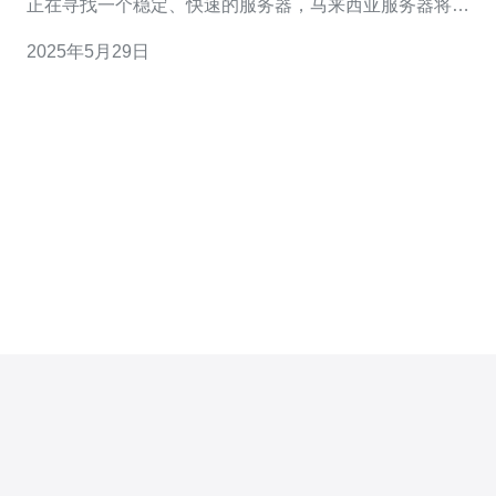
正在寻找一个稳定、快速的服务器，马来西亚服务器将是
一个不错的选择。现在，您有机会免费试用马来西亚服务
2025年5月29日
器，体验其优质的性能和服务。 马来西亚服务器有许多优
势，包括： 稳定性：马来西亚拥有先进的网络基础设施，
保证