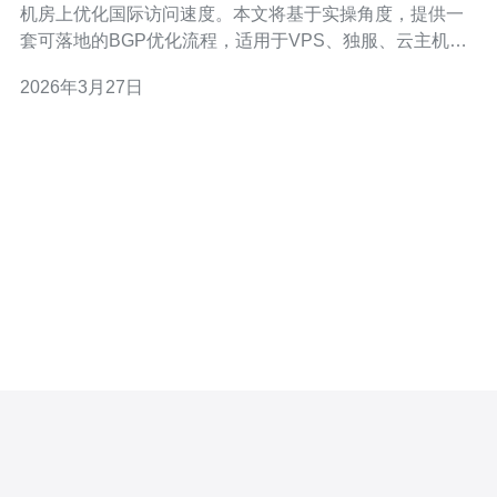
机房上优化国际访问速度。本文将基于实操角度，提供一
套可落地的BGP优化流程，适用于VPS、独服、云主机和
CDN接入，同时兼顾高防DDoS部署与域名解析策略。 第
2026年3月27日
一步：评估现状与目标。使用MTR、ping、traceroute、
BGP Looking Glass和bgp.he.net等工具评估