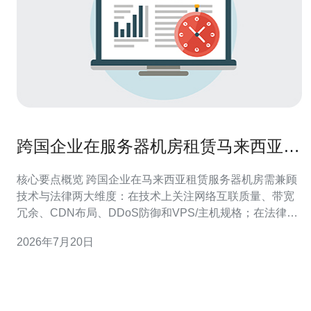
跨国企业在服务器机房租赁马来西亚时
的网络互联与法律考量
核心要点概览 跨国企业在马来西亚租赁服务器机房需兼顾
技术与法律两大维度：在技术上关注网络互联质量、带宽
冗余、CDN布局、DDoS防御和VPS/主机规格；在法律上
关注马来西亚的PDPA个人资料保护、通信与多媒体委员
2026年7月20日
会(MCMC)监管、以及跨境数据传输和执法合作条款。为
降低项目风险，建议选择具备多运营商接入、完善网络互
联生态与合规支持的服务商，推