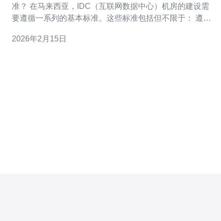
准？ 在马来西亚，IDC（互联网数据中心）机房的建设需
要遵循一系列的基本标准。这些标准包括但不限于： 遵循
国际标准化组织（ISO）关于信息技术和数据中心的标准，
2026年2月15日
如ISO 27001和ISO 50001。 确保机房的电力供应稳定，
通常采用双路供电设计，避免单点故障。