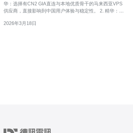
华：选择有CN2 GIA直连与本地优质骨干的马来西亚VPS
供应商，直接影响到中国用户体验与稳定性。 2. 精华：用
BGP与弹性带宽结合 带宽管理策略（95百分位/包月/突
2026年3月18日
发）来平衡成本与性能。 3. 精华：落地监控、内核调优、
DDoS防护和CDN协同，才是真正让CN2 GIA线路