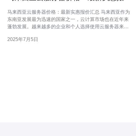
汇总
马来西亚云服务器价格：最新实惠报价汇总 马来西亚作为
东南亚发展最为迅速的国家之一，云计算市场也在近年来
蓬勃发展。越来越多的企业和个人选择使用云服务器来搭
建网站、存储数据等。本文将为您汇总最新的马来西亚云
2025年7月5日
服务器价格信息，帮助您选择最适合的云服务器服务。 随
着云计算技术的不断成熟和市场竞争的加剧，马来西亚云
服务器价格也呈现出不断