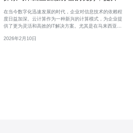
的业务效率
在当今数字化迅速发展的时代，企业对信息技术的依赖程
度日益加深。云计算作为一种新兴的计算模式，为企业提
供了更为灵活和高效的IT解决方案。尤其是在马来西亚，
云服务器的使用愈加普及，成为了提升业务效率的重要工
2026年2月10日
具。本文将深入探讨马来西亚云服务器的优势，帮助您了
解如何利用云计算技术来提升您的业务效率。 首先，云服
务器提供了极高的灵活性。相