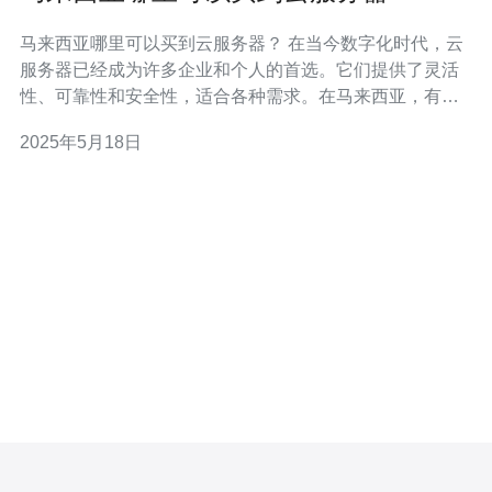
马来西亚哪里可以买到云服务器？ 在当今数字化时代，云
服务器已经成为许多企业和个人的首选。它们提供了灵活
性、可靠性和安全性，适合各种需求。在马来西亚，有许
多提供云服务器租赁服务的公司，本文将介绍一些可以购
2025年5月18日
买云服务器的地方。 在马来西亚，有一些知名的云服务器
提供商，如阿里云、腾讯云、亚马逊AWS等。它们拥有先
进的技术和强大的基础设